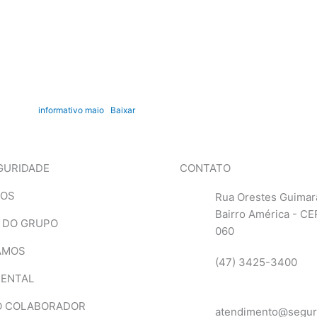
informativo maio
Baixar
GURIDADE
CONTATO
MOS
Rua Orestes Guimar
Bairro América - CE
 DO GRUPO
060
AMOS
(47) 3425-3400
IENTAL
O COLABORADOR
atendimento@segur