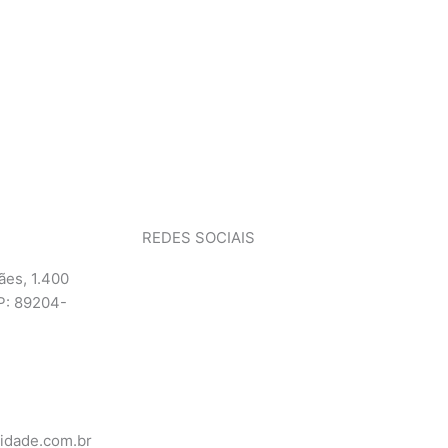
REDES SOCIAIS
F
I
L
Y
ães, 1.400
P: 89204-
a
n
i
o
c
s
n
u
e
t
k
t
idade.com.br