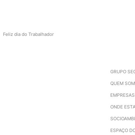
Ir
para
o
conteúdo
Feliz dia do Trabalhador
Facebook
Instagram
Linkedin
Youtube
GRUPO SE
QUEM SO
EMPRESAS
ONDE EST
SOCIOAMB
ESPAÇO D