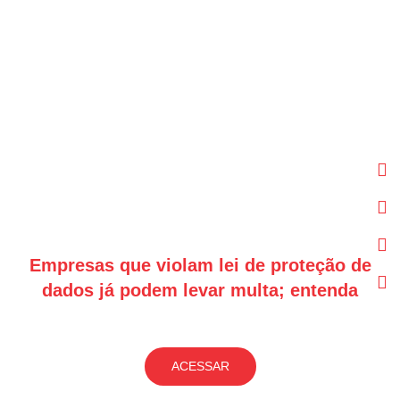
Ir
para
o
conteúdo
F
In
Li
Y
Empresas que violam lei de proteção de
dados já podem levar multa; entenda
ACESSAR