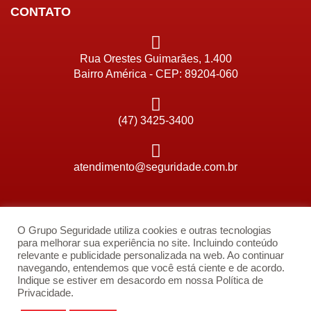
CONTATO
Rua Orestes Guimarães, 1.400
Bairro América - CEP: 89204-060
(47) 3425-3400
atendimento@seguridade.com.br
REDES SOCIAIS
O Grupo Seguridade utiliza cookies e outras tecnologias
F
I
L
Y
para melhorar sua experiência no site. Incluindo conteúdo
relevante e publicidade personalizada na web. Ao continuar
a
n
i
o
navegando, entendemos que você está ciente e de acordo.
Indique se estiver em desacordo em nossa Política de
c
s
n
u
Privacidade.